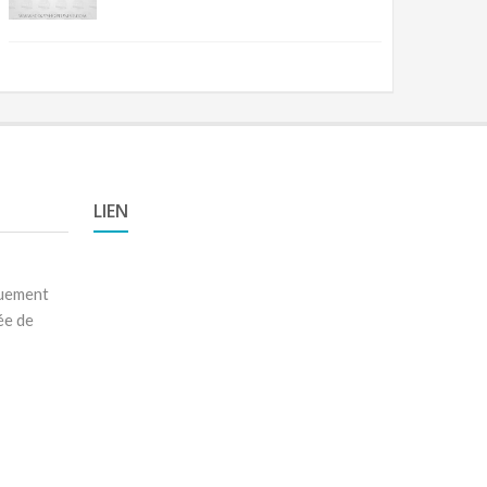
LIEN
quement
ée de
a