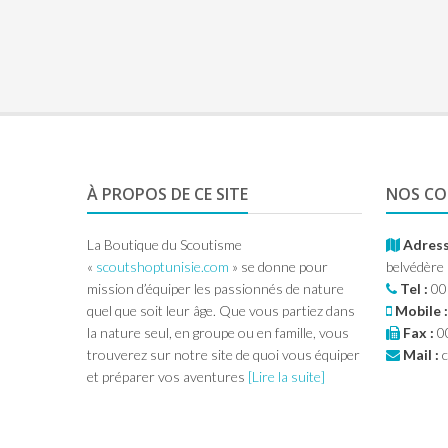
À PROPOS DE CE SITE
NOS C
La Boutique du Scoutisme
Adress
«
scoutshoptunisie.com
» se donne pour
belvédère
mission d’équiper les passionnés de nature
Tel :
00
quel que soit leur âge. Que vous partiez dans
Mobile :
la nature seul, en groupe ou en famille, vous
Fax :
00
trouverez sur notre site de quoi vous équiper
Mail :
c
et préparer vos aventures
[Lire la suite]