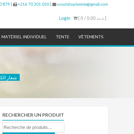
0 879
|
+216 70 201 050
|
scoutshoptunisie@gmail.com
Login
[ 0 /
0.00 د.ت
]
MATÉRIEL INDIVIDUEL
TENTE
VÊTEMENTS
شعار الكشافة التو
RECHERCHER UN PRODUIT
Recherche