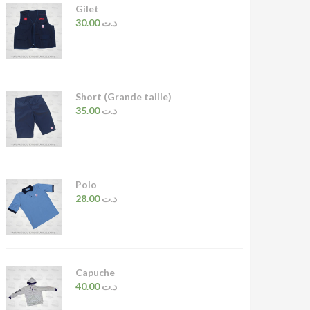
Gilet
30.00
د.ت
Short (Grande taille)
35.00
د.ت
Polo
28.00
د.ت
Capuche
40.00
د.ت