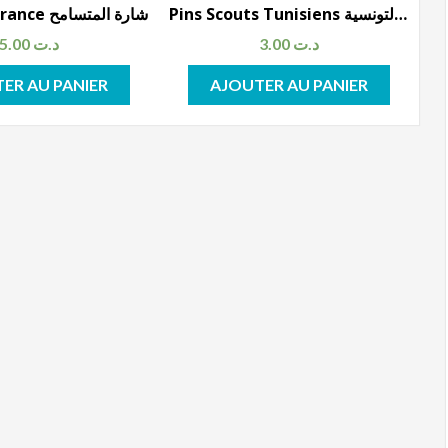
Pins Scouts Tunisiens مشبك شعار الكشافة التونسية
Badge Tolérance شارة المتسامح
5.00
د.ت
3.00
د.ت
ER AU PANIER
AJOUTER AU PANIER