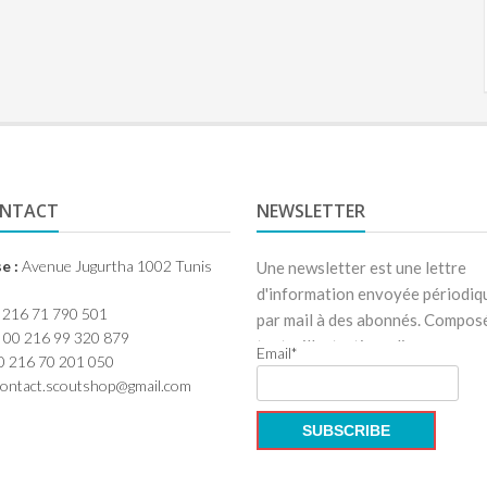
ONTACT
NEWSLETTER
e :
Avenue Jugurtha 1002 Tunis
Une newsletter est une lettre
d'information envoyée périodi
 216 71 790 501
par mail à des abonnés. Compos
00 216 99 320 879
texte, illustrations, liens renvoy
Email*
 216 70 201 050
ontact.scoutshop@gmail.com