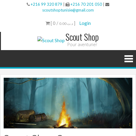
+216 99 320 879
|
+216 70 201 050
|
scoutshoptunisie@gmail.com
[ 0 /
]
Login
0.00 د.ت
Scout Shop
Pour aventurier