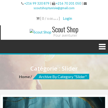
+216 99 320 879
|
+216 70 201 050
|
scoutshoptunisie@gmail.com
[ 0 /
]
Login
0.00 د.ت
Scout Shop
Pour aventurier
Catégorie : Slider
Home
Archive By Category "Slider"