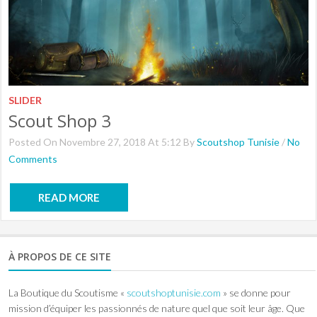
SLIDER
Scout Shop 3
Posted On Novembre 27, 2018 At 5:12 By
Scoutshop Tunisie
/
No
Comments
READ MORE
À PROPOS DE CE SITE
La Boutique du Scoutisme «
scoutshoptunisie.com
» se donne pour
mission d’équiper les passionnés de nature quel que soit leur âge. Que