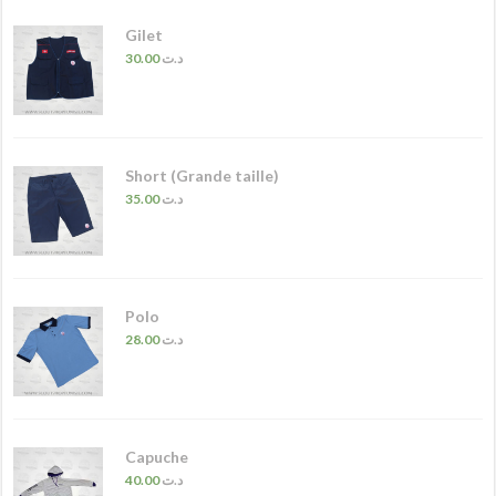
Gilet
30.00
د.ت
Short (Grande taille)
35.00
د.ت
Polo
28.00
د.ت
Capuche
40.00
د.ت