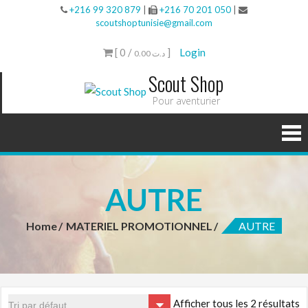
+216 99 320 879
|
+216 70 201 050
|
scoutshoptunisie@gmail.com
[ 0 /
]
Login
0.00 د.ت
Scout Shop
Pour aventurier
AUTRE
Home
MATERIEL PROMOTIONNEL
AUTRE
Afficher tous les 2 résultats