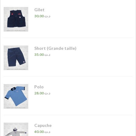
Gilet
30.00
د.ت
Short (Grande taille)
35.00
د.ت
Polo
28.00
د.ت
Capuche
40.00
د.ت