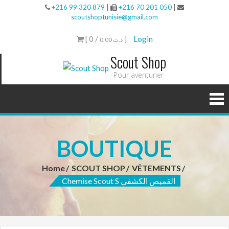
+216 99 320 879
|
+216 70 201 050
|
scoutshoptunisie@gmail.com
[ 0 /
]
Login
0.00 د.ت
Scout Shop
Pour aventurier
BOUTIQUE
Home
SCOUT SHOP
VÊTEMENTS
Chemise Scout S القميص الكشفي