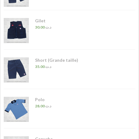
Gilet
30.00
د.ت
Short (Grande taille)
35.00
د.ت
Polo
28.00
د.ت
Capuche