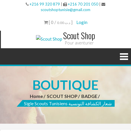
+216 99 320 879
|
+216 70 201 050
|
scoutshoptunisie@gmail.com
[ 0 /
]
Login
0.00 د.ت
Scout Shop
Pour aventurier
BOUTIQUE
Home
SCOUT SHOP
BADGE
Sigle Scouts Tunisiens شعار الكشافة التونسية