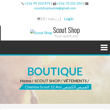
+216 99 320 879
|
+216 70 201 050
|
scoutshoptunisie@gmail.com
[ 0 /
]
Login
0.00 د.ت
Scout Shop
Pour aventurier
BOUTIQUE
Home
SCOUT SHOP
VÊTEMENTS
Chemise Scout 12 Ans القميص الكشفي