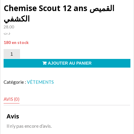
Chemise Scout 12 ans القميص
الكشفي
28.00
د.ت
180 en stock
quantité
de
AJOUTER AU PANIER
Chemise
Scout
Catégorie :
VÊTEMENTS
12
ans
AVIS (0)
القميص
الكشفي
Avis
Il n’y pas encore d’avis.