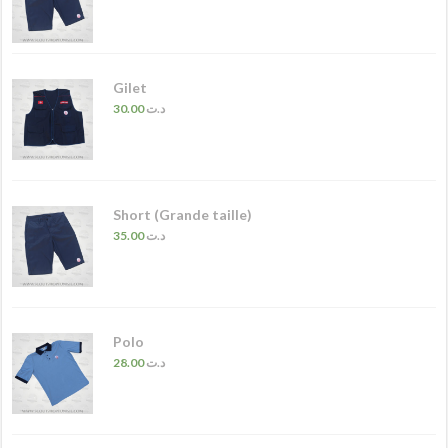
Gilet
30.00
د.ت
Short (Grande taille)
35.00
د.ت
Polo
28.00
د.ت