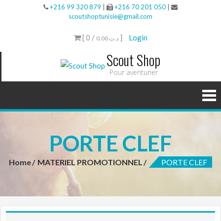
+216 99 320 879
|
+216 70 201 050
|
scoutshoptunisie@gmail.com
[ 0 /
]
Login
0.00 د.ت
Scout Shop
Pour aventurier
PORTE CLEF
Home
MATERIEL PROMOTIONNEL
PORTE CLEF