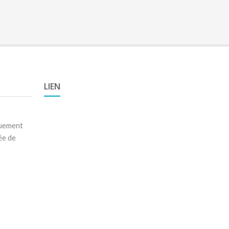
LIEN
quement
ée de
a