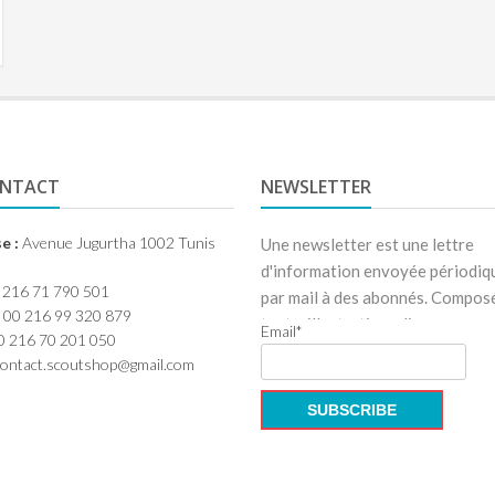
ONTACT
NEWSLETTER
e :
Avenue Jugurtha 1002 Tunis
Une newsletter est une lettre
d'information envoyée périodi
 216 71 790 501
par mail à des abonnés. Compos
00 216 99 320 879
texte, illustrations, liens renvoy
Email*
 216 70 201 050
ontact.scoutshop@gmail.com