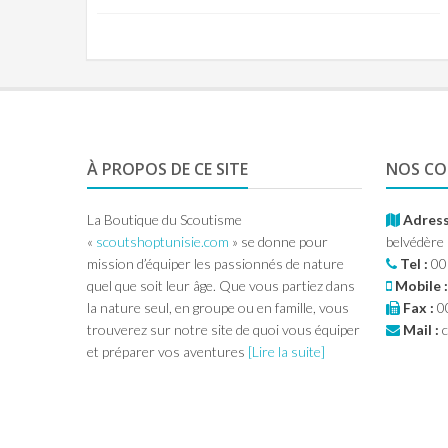
À PROPOS DE CE SITE
NOS C
La Boutique du Scoutisme
Adress
«
scoutshoptunisie.com
» se donne pour
belvédère
mission d’équiper les passionnés de nature
Tel :
00
quel que soit leur âge. Que vous partiez dans
Mobile :
la nature seul, en groupe ou en famille, vous
Fax :
00
trouverez sur notre site de quoi vous équiper
Mail :
c
et préparer vos aventures
[Lire la suite]