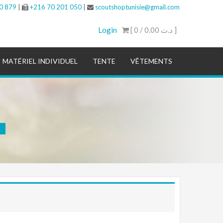
0 879
|
+216 70 201 050
|
scoutshoptunisie@gmail.com
Login
[ 0 /
0.00 د.ت
]
MATÉRIEL INDIVIDUEL
TENTE
VÊTEMENTS
S