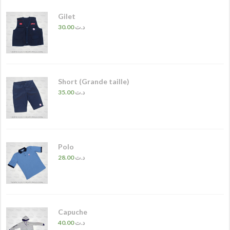
Gilet
30.00
د.ت
Short (Grande taille)
35.00
د.ت
Polo
28.00
د.ت
Capuche
40.00
د.ت