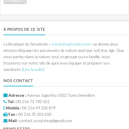
À PROPOS DE CE SITE
La Boutique du Scoutisme «
scoutshoptunisie.com
» se donne pour
mission d’équiper les passionnés de nature quel que soit leur âge. Que
vous partiez dans la nature seul, en groupe ou en famille, vous
trouverez sur notre site de quoi vous équiper et préparer vos
aventures
[Lire la suite]
NOS CONTACT
Adresse :
Avenue Jugurtha 1002 Tunis belvédère
Tel :
00 216 71 790 501
Mobile :
00 216 99 320 879
Fax :
00 216 70 201 050
Mail :
contact.scoutshop@gmail.com
NEWSLETTER