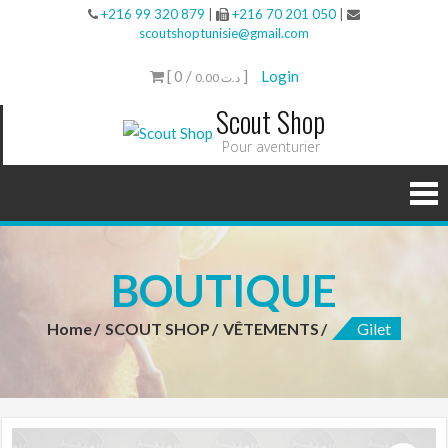
+216 99 320 879
|
+216 70 201 050
|
scoutshoptunisie@gmail.com
[ 0 /
]
Login
0.00 د.ت
Scout Shop
Pour aventurier
BOUTIQUE
Home
SCOUT SHOP
VÊTEMENTS
Gilet