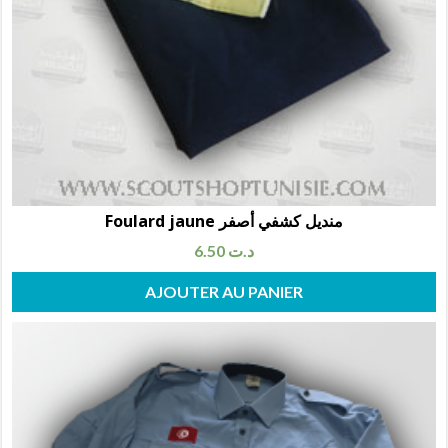
Foulard jaune منديل كشفي أصفر
6.50
د.ت
AJOUTER AU PANIER