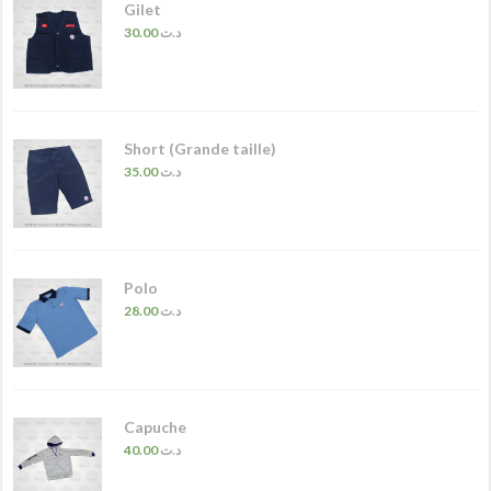
Gilet
30.00
د.ت
Short (Grande taille)
35.00
د.ت
Polo
28.00
د.ت
Capuche
40.00
د.ت