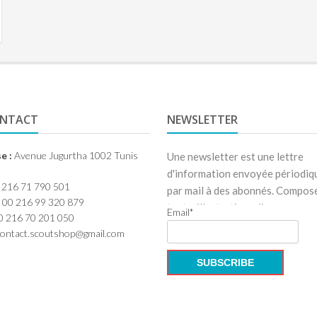
ONTACT
NEWSLETTER
e :
Avenue Jugurtha 1002 Tunis
Une newsletter est une lettre
d'information envoyée périodi
 216 71 790 501
par mail à des abonnés. Compos
00 216 99 320 879
texte, illustrations, liens renvoy
Email*
 216 70 201 050
ontact.scoutshop@gmail.com