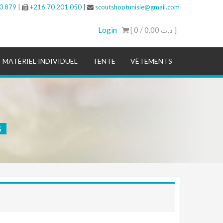
0 879
|
+216 70 201 050
|
scoutshoptunisie@gmail.com
Login
[ 0 /
0.00 د.ت
]
MATÉRIEL INDIVIDUEL
TENTE
VÊTEMENTS
S