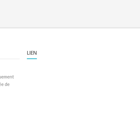
LIEN
quement
ée de
a