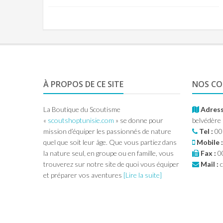
À PROPOS DE CE SITE
NOS C
La Boutique du Scoutisme
Adress
«
scoutshoptunisie.com
» se donne pour
belvédère
mission d’équiper les passionnés de nature
Tel :
00
quel que soit leur âge. Que vous partiez dans
Mobile :
la nature seul, en groupe ou en famille, vous
Fax :
00
trouverez sur notre site de quoi vous équiper
Mail :
c
et préparer vos aventures
[Lire la suite]