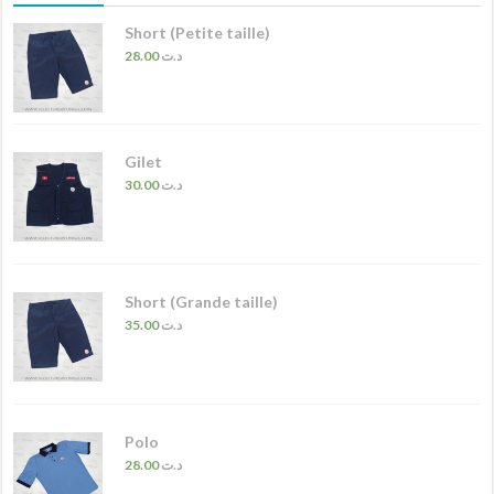
Short (Petite taille)
28.00
د.ت
Gilet
30.00
د.ت
Short (Grande taille)
35.00
د.ت
Polo
28.00
د.ت