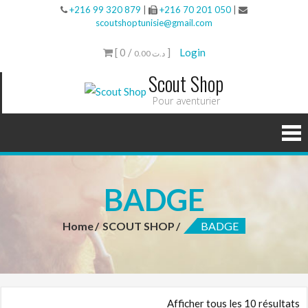
+216 99 320 879
|
+216 70 201 050
|
scoutshoptunisie@gmail.com
[ 0 /
]
Login
0.00 د.ت
Scout Shop
Pour aventurier
BADGE
Home
SCOUT SHOP
BADGE
Afficher tous les 10 résultats