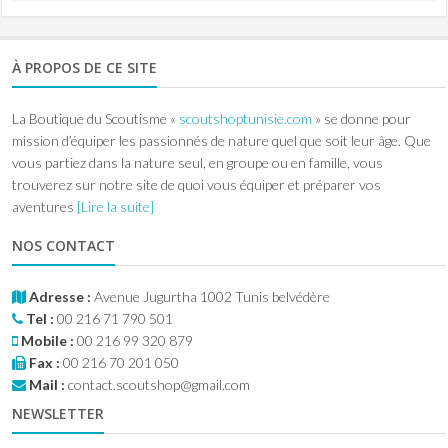
À PROPOS DE CE SITE
La Boutique du Scoutisme «
scoutshoptunisie.com
» se donne pour
mission d’équiper les passionnés de nature quel que soit leur âge. Que
vous partiez dans la nature seul, en groupe ou en famille, vous
trouverez sur notre site de quoi vous équiper et préparer vos
aventures
[Lire la suite]
NOS CONTACT
Adresse :
Avenue Jugurtha 1002 Tunis belvédère
Tel :
00 216 71 790 501
Mobile :
00 216 99 320 879
Fax :
00 216 70 201 050
Mail :
contact.scoutshop@gmail.com
NEWSLETTER