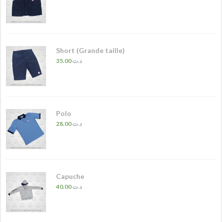
Short (Grande taille)
35.00
د.ت
Polo
28.00
د.ت
Capuche
40.00
د.ت