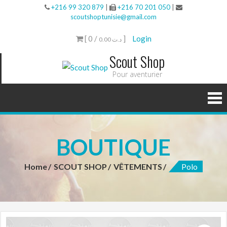
+216 99 320 879
|
+216 70 201 050
|
scoutshoptunisie@gmail.com
[ 0 /
]
Login
0.00 د.ت
Scout Shop
Pour aventurier
BOUTIQUE
Home
SCOUT SHOP
VÊTEMENTS
Polo