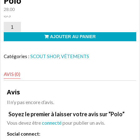
Polo
28.00
د.ت
quantité
de
AJOUTER AU PANIER
Polo
Catégories :
SCOUT SHOP
,
VÊTEMENTS
AVIS (0)
Avis
Il n’y pas encore d’avis.
Soyez le premier à laisser votre avis sur “Polo”
Vous devez être
connecté
pour publier un avis.
Social connect: