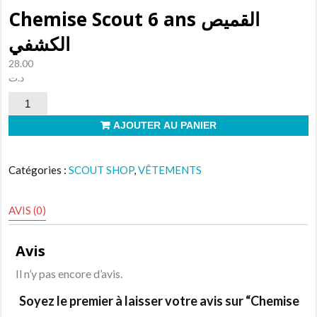
Chemise Scout 6 ans القميص
الكشفي
28.00
د.ت
quantité
de
AJOUTER AU PANIER
Chemise
Scout
Catégories :
SCOUT SHOP
,
VÊTEMENTS
6
ans
AVIS (0)
القميص
الكشفي
Avis
Il n’y pas encore d’avis.
Soyez le premier à laisser votre avis sur “Chemise