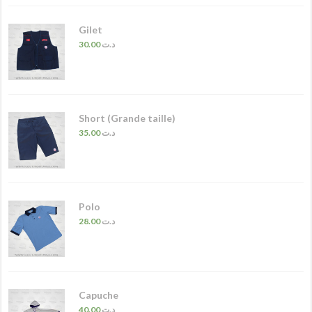
Gilet
30.00
د.ت
Short (Grande taille)
35.00
د.ت
Polo
28.00
د.ت
Capuche
40.00
د.ت