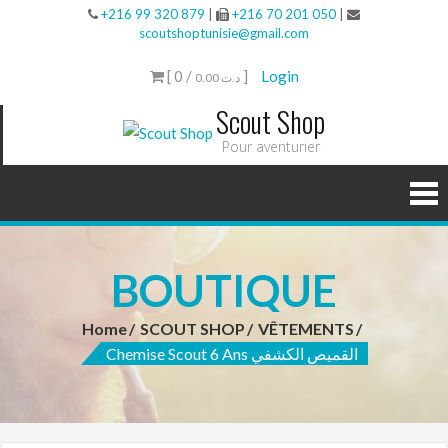
+216 99 320 879
|
+216 70 201 050
|
scoutshoptunisie@gmail.com
[ 0 /
]
Login
0.00 د.ت
Scout Shop
Pour aventurier
BOUTIQUE
Home
SCOUT SHOP
VÊTEMENTS
Chemise Scout 6 Ans القميص الكشفي